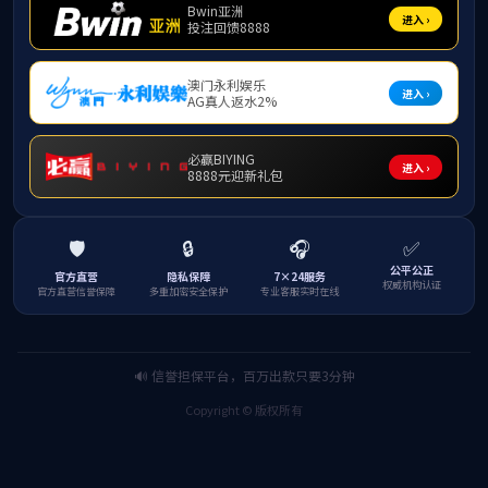
关于竞得
关于收
关于收
第八届
第八届
2023
关于回
关于竞得
关于取
股票交